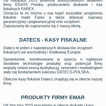
Od listopada 2013 jesteśmy autoryzowanym dealerem
firmy EDATA Polska, producentem drukarek i kas
fiskalnych FAREX.
Oznacza to że można u nas kupić wszystkie urządzenia
fiskalne marki Farex a także dokonać naprawy
gwarancyjnej i pogwarancyjnej w/w urządzeń.
Zapraszamy do zapoznania się z naszą ofertą.
DATECS - KASY FISKALNE
Datecs to jeden z największych dostawców urządzeń
fiskalnych we wschodniej i środkowej Europie.
Sprawdzone, konstruowane w oparciu o najlepsze
światowe technologie produkty oraz potencjał firmy
wsparty nowoczesną dystrybucją, serwisem i marketingiem
stały się fundamentem sukcesu DATECS-POLSKA.
Obecnie kasy fiskalne Datecs znajdują się w ofercie naszej
firmy.
PRODUKTY FIRMY EMAR
Od Stycznia 2015 posiadamy w ofercie drukarki i kasy