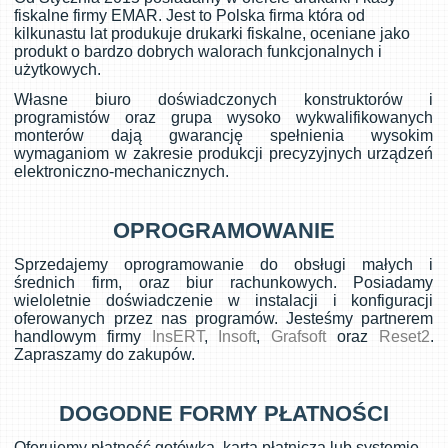
fiskalne firmy EMAR. Jest to Polska firma która od
kilkunastu lat produkuje drukarki fiskalne, oceniane jako
produkt o bardzo dobrych walorach funkcjonalnych i
użytkowych.
Własne biuro doświadczonych konstruktorów i
programistów oraz grupa wysoko wykwalifikowanych
monterów dają gwarancję spełnienia wysokim
wymaganiom w zakresie produkcji precyzyjnych urządzeń
elektroniczno-mechanicznych.
OPROGRAMOWANIE
Sprzedajemy oprogramowanie do obsługi małych i
średnich firm, oraz biur rachunkowych. Posiadamy
wieloletnie doświadczenie w instalacji i konfiguracji
oferowanych przez nas programów. Jesteśmy partnerem
handlowym firmy
InsERT
,
Insoft
,
Grafsoft
oraz
Reset2
.
Zapraszamy do zakupów.
DOGODNE FORMY PŁATNOŚCI
Oferujemy płatność gotówką, kartą płatniczą lub systemie