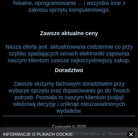
fiskalne, oprogramowanie ... i wszystko inne z
zakresu sprzętu komputerowego.
Zawsze aktualne ceny
Nasza oferta jest aktualizowana codziennie co przy
szybko spadających cenach elektroniki zapewnia
naszym klientom zawsze najkorzystniejszy zakup.
Doradztwo
Zawsze służymy fachowym doradztwem przy
wyborze sprzętu oraz dopasowaniu go do Twoich
potrzeb. Pozwala to naszym klientom podjąć
właściwą decyzję i uniknąć nieuzasadnionych
wydatków.
Copiryght
© 2020
Enter Krzysztof Lewandowski, 07-410 Ostrołęka
, ul. Głowackiego
INFORMACJE O PLIKACH COOKIE