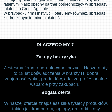
ratalnym. Nasz obecny partner pośredniczący w sprzedaży
ratalnej to Credit Agricole.
W przypadku firm i instytucji, oferujemy również, sprzedaż
z odroczonym terminem płatności.
DLACZEGO MY ?
Zakupy bez ryzyka
Jesteśmy firmą o ugruntowanej pozycji. Nasze atuty
to 18 lat doświadczenia w branży IT, dobra
znajomość rynku, produktów, a także profesjonalne
.
wsparcie przy zakupach
Bogata oferta
W naszej ofercie znajdziesz kilka tysięcy produktów,
takich jak komputery, laptopy, drukarki, kasy